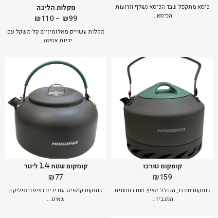
מקלות הליכה
כיסא מתקפל שבד הכיסא נשלף וזרועות
הכיסא...
טווח
₪
110
–
₪
99
מחירים:
מקלות עשויים מאלומיניום קל-משקל עם
⁦₪99⁩
ידיות אחיזה...
עד
⁦₪110⁩
קומקום טורבו
קומקום שטח 1.4 ליטר
₪
77
₪
159
קומקום טורבו, הכולל מאיץ חום בתחתית
קומקום קמפינג עם ידית בציפוי סיליקון
המגביר...
שאינו...