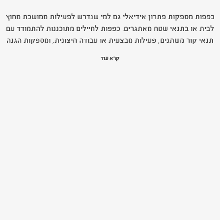
כפפות מספקות פתרון אידיאלי גם למי שנדרש לפעילות ממושכת מחוץ
לבית או בתנאי שטח מאתגרים. כפפות לחיילים מתוכננות להתמודד עם
תנאי קור משתנים, פעילות מבצעית או עבודה חיצונית, ומספקות הגנה
רציפה על הידיים והאצבעות. גם מי שאוהב טיולים או ספורט חורף ימצא
קרא עוד
יתרון בכפפות לחיילים, בזכות ההתאמה שלהן לשימוש ממושך בתנאי מזג
אוויר קשים.