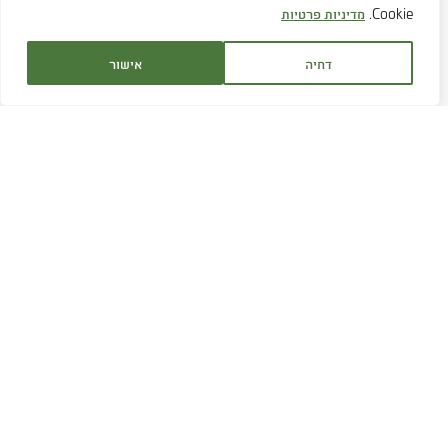
Cookie.
מדיניות פרטיות
דחיה
אישור
שירות לקוחות:
1700-707-880
שעות פעילות:
א׳-ה׳ 9:00 - 16:30
ימי ו' בתיאום מראש
דוא"ל:
service@hagor.co.il
שיחה עם נציג
חפשו אותנו ברשת