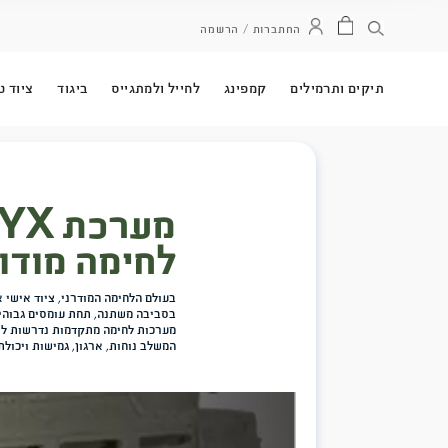
ל ולמתגייס
ביגוד
ציוד טקטי
אפודי 528
חברות ו
מערכת ORYX 
לחימה מודולרית מלאה
בעולם הלחימה המודרני, ציוד אישי אינו יכול להיות רק אוסף של פריטים 
בסביבה משתנה, תחת עומסים גבוהים ובמשימות מורכבות, כאשר לכל שני
מערכות לחימה מתקדמות נדרשות לספק הרבה יותר מנשיאת ציוד – הן צר
המשלב נוחות, ארגון, גמישות ויכולת התאמה מלאה למשימה. […]