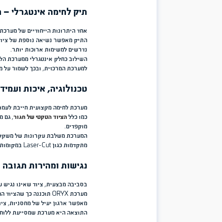
אין שתי משימות זהות בשטח. פעילות מבצעית יכולה להשתנות במהירות, 
לאפשר התאמה מיידית.
מערכת ORYX מאפשרת להוסיף, להסיר ולשנות רכיבים בהתאם לאו
ומהירה ועד פעילות ממושכת המחייבת נשיאת ציוד נוסף.
הגישה המודולרית מאפשרת לכל לוחם ליצור את התצורה המתאימה לו ביותר
נשיאה, נוחות וחופש תנועה.
הנדסת אנוש וחלוקת עומסים מתקדמת
אחד האתגרים המרכזיים בעולם הציוד הטקטי הוא ניהול משקל. לוחם עשוי
מערכת שאינה מתוכננת נכון עלולה לגרום לעומס מיותר ולפגיעה בתפקוד
מערכת ORYX כוללת חגורת אגן מתקדמת המאפשרת להעביר חלק מה
מהכתפיים והגב.
תכנון זה מבוסס על עקרונות הנדסת אנוש מתקדמים ומאפשר:
חלוקת משקל מאוזנת יותר.
שיפור נוחות במהלך פעילות ממושכת.
שמירה על חופש תנועה.
הפחתת עייפות הנגרמת מנשיאת ציוד.