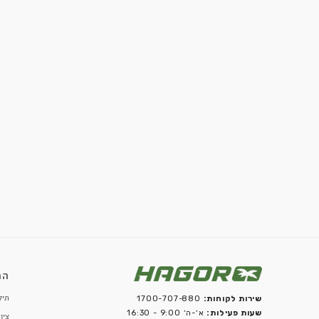
ORYX היא מערכת לחימה מודולרית מלאה המשלבת פלאקרד, חגורת אגן
ממערכת אחת מתקדמת. המערכת פותחה כדי לספק ללוחמים פתרון נשיא
משתנות.
מה היתרון של מערכת לחימה מודולרית?
היתרון המרכזי הוא האפשרות להתאים את המערכת במהירות למשימה ול
הציוד בהתאם לסוג הפעילות ולדרישות השטח.
מדוע חלוקת עומסים חשובה במערכת נשיאה?
חלוקת עומסים נכונה מפחיתה לחץ על הגוף, משפרת נוחות ומאפשרת ללו
גם כאשר הוא נושא ציוד רב לאורך זמן.
סיכום – ORYX היא מערכת שנבנתה עבור לוחמים
מערכת ORYX של חגור מייצגת את הדור הבא של מערכות הלחימה המ
שנצבר לאורך עשרות שנים, חדשנות טכנולוגית והבנה עמוקה של צורכי 
מאז 1956 חגור מפתחת פתרונות ציוד עבור כוחות הביטחון בישראל, מ