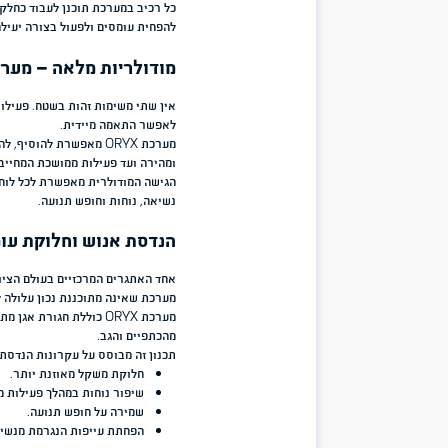
משימות שונים, שמירה על ניידות גבוהה וגישה מהירה לציוד חיוני.
מערכת ORYX תוכננה מתוך תפיסה שלפיה הלוחם אינו צריך להתאים
להתאים את עצמו ללוחם ולמשימה.
באמצעות מבנה מודולרי מתקדם ניתן ליצור תצורת נשיאה אישית בהתאם 
המבצעיות. כך מתקבלת מערכת אחת גמישה שיכולה להשתנות בהתאם לצ
מה כוללת מערכת ORYX של חגור?
מערכת ORYX היא מערכת לחימה מלאה הכוללת מספר רכיבים שעובדים יחד כמכלול אחד:
פלאקרד לחימה מודולרי
– לנשיאת מחסניות וציוד חיוני בצורה נג
פאוץ' כללי
– לניהול ציוד אישי ולוגיסטי.
פאוצ'ים ייעודיים
– לנשיאת ציוד לחימה נוסף בהתאם לצורך.
חגורת אגן מתקדמת
– להעברת עומסים ושיפור נוחות הנשיאה.
תיק לחימה מודולרי בנפח כ-20 ליטר
– להרחבת יכולת הנשיאה למ
כל רכיב במערכת תוכנן לעבוד כחלק ממכלול אחד. החיבור בין הרכיבים 
להפחית עומסים ולפעול בצורה יעילה יותר לאורך זמן.
מודולריות מלאה – מערכת שמתאימה לכל משימ