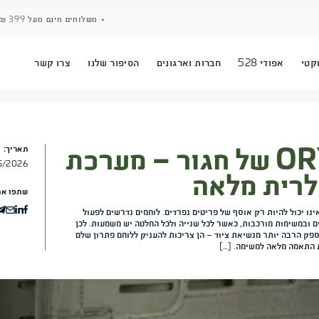
• משלוחים חינם מעל 399 ₪ • אפשרות לאיסוף עצמי ממחסן חגור •
ארגונים
הסיפור שלנו
צרו קשר
של חגור – מערכת
תאריך:
24/05/2026
שתפו את המאמר
נפרדים. לוחמים נדרשים לפעול
יה ולכל החלטה יש משמעות. לכן
יכות להעניק ללוחם פתרון שלם