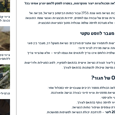
מאמרים נוספים שע
נפרדים. לוחמים נדרשים לפעול
לעניין אותך
יה ולכל החלטה יש משמעות. לכן
ריכות להעניק ללוחם פתרון שלם
מערכת ORYX של חגור היא מערכת לחימה מודולרית מלאה (Full Combat System) שפותחה מתוך ניסיון
ת בין הנדסת אנוש מתקדמת,
טרה לספק ללוחם יתרון אמיתי בכל
טקטי ומערכות נשיאה מאז שנת 1956 עבור כוחות הביטחון בישראל, מביאה אל
ציוד קמפינג – המדריך ה
 יחידות מבצעיות ואנשי שטח. התוצאה
נכונה לחוויית Outdoor מושלמת
תוך המציאות המבצעית.
שיאת משקל רב, מעבר בין סוגי