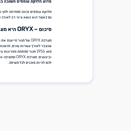
בסביבה מבצעית, ציוד שאינו נגיש עלול לעכב את הלוחם בדיוק ברגע שבו
מערכת ORYX תוכננה כך שהציוד החיוני יהיה ממוקם בצורה אינטוא
מאפשר ארגון יעיל של מחסניות, ציוד רפואי, אמצעי קשר וציוד אישי.
התוצאה היא מערכת שמסייעת ללוחם לפעול מהר יותר, בצורה מסודרת ובב
למי מתאימה מערכת ORYX?
מערכת ORYX מיועדת לאנשי מקצוע הזקוקים לציוד נשיאה ברמה הגבוהה ביותר:
לוחמים ביחידות מבצעיות.
חיילי מילואים.
כוחות ביטחון.
צוותי אבטחה מקצועיים.
כוחות חילוץ והצלה.
אנשי שטח הזקוקים למערכת נשיאה מתקדמת.
שאלות נפוצות על מערכת ORYX
מהי מערכת ORYX של חגור?