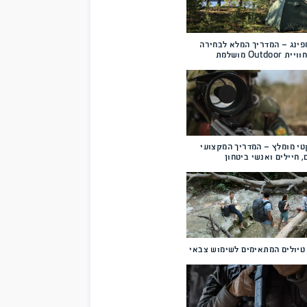
שויים
מלא לבחירה