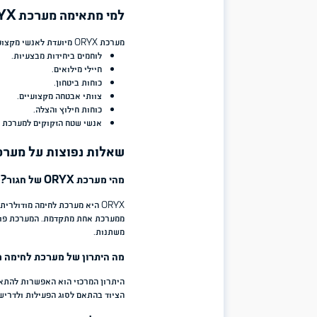
תיק לחימה אינטגרלי – הרחבת יכולות בלי להכבי
אחד היתרונות הייחודיים של מערכת ORYX הוא תיק הלחימה המודולרי המתחבר ישירות למערכת.
התיק מאפשר נשיאה נוספת של ציוד בנפח
נדרשים למשימות ארוכות יותר.
השילוב כחלק אינטגרלי ממערכת הלחימה מאפשר ללוחם להימנע מנשיאת 
למערכת המרכזית, ובכך לשמור על מבנה יעיל ומאוזן.
טכנולוגיה, איכות ועמידות בתנאי שטח
מערכת לחימה מקצועית חייבת לעמוד בתנאים קשים – אבק, לחות, חום, קו
כמו כלל
הציוד הטקטי של חגור
, גם מערכת ORYX מיוצרת מחומר
מוקפדים.
המערכת משלבת עקרונות של משקל מופחת, עמידות גבוהה ותכנון פונקציו
מתקדמות כגון Laser-Cut במקומות בהם נדרש שילוב בין חוזק, גמישות וחיסכון במשקל.
נגישות ומהירות תגובה בשטח