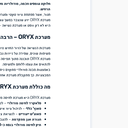
בעולם הלחימה המודרני, ציוד אישי אינו יכול להיות רק אוסף של פריטים 
בסביבה משתנה, תחת עומסים גבוהים ובמשימות מורכבות, כאשר לכל שני
מערכות לחימה מתקדמות נדרשות לספק הרבה יותר מנשיאת ציוד – הן צ
המשלב נוחות, ארגון, גמישות ויכולת התאמה מלאה למשימה.
מבצעי רב שנים והבנה עמוקה של צורכי הלוחמים בשטח. המערכת משלב
חלוקת עומסים חכמה, מודולריות מלאה וטכנולוגיות ייצור מתקדמות, במ
תרחיש.
חגור, אשר מפתחת ציוד 
מערכת ORYX ידע שנצבר במשך עשרות שנים של עבודה עם לוחמים,
היא לא רק ווסט או מערכת נשיאה – אלא מערכת לחימה שלמה שנולדה מ
מערכת ORYX – הרבה מעבר לווסט טקטי
מערכות הנשיאה של הדור החדש נדרשות להתמודד עם אתגרים מורכבים: נ