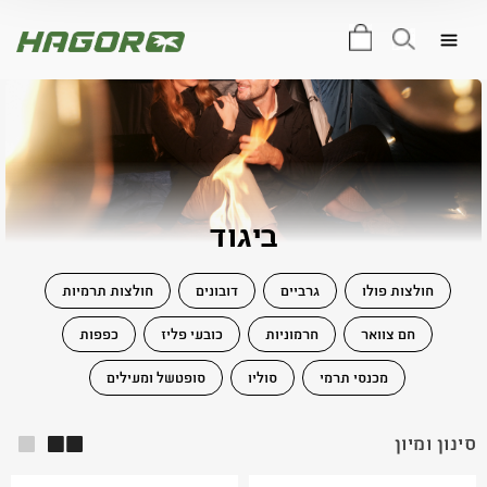
0
ביגוד
חולצות פולו
גרביים
דובונים
חולצות תרמיות
חם צוואר
חרמוניות
כובעי פליז
כפפות
מכנסי תרמי
סוליו
סופטשל ומעילים
סינון ומיון