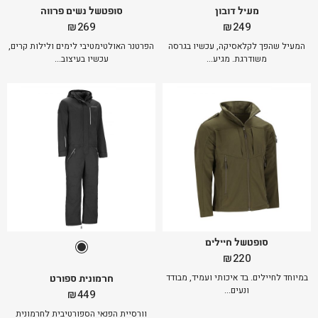
מעיל דובון
סופטשל נשים פרווה
₪
269
₪
249
המעיל שהפך לקלאסיקה, עכשיו בגרסה
הפרטנר האולטימטיבי לימים ולילות קרים,
משודרגת. מגיע...
עכשיו בעיצוב...
סופטשל חיילים
₪
220
חרמונית ספורט
במיוחד לחיילים. בד איכותי ועמיד, מבודד
ונעים...
₪
449
וורסיית הפנאי הספורטיבית לחרמונית