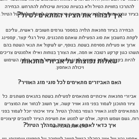
להתרכז בחוויות הטיול ולא בבעיות טכניות שיכולות להתרחש. הבחירה
איך לבחור את הציוד המתאים לטיול?
בציוד עמיד ומותאם לסוגי שטח שונים היא קריטית לשם הצלחה של הטיול.
הבחירה בציוד מחנאות תלויה במספר גורמים חשובים. ראשית, עליכם
לקחת בחשבון את סוג הפעילות שאתם מתכננים, טיול רגלי קצר, קמפינג
ארוך או פעילות מסוימת בשטח. בנוסף, יש לשקול את תנאי השטח בהם
תשהו כגון קרקע רטובה או חמה, את הצורך בנוחות ואילו אלמנטים צריכים
שאלות נפוצות על אביזרי מחנאות
להיות בקדמת הבמה עמידות למזג האוויר, משקל הציוד, קלות השימוש
ויכולת האחסון.
האם האביזרים מתאימים לכל סוגי מזג האוויר?
אביזרי מחנאות איכותיים מותאמים לפעילות בשטח בתנאים משתנים. כל
ציוד מתוכנן לעמוד בפני מזג אוויר קשה, אך חשוב לבחור את המוצרים
המתאימים למזג האוויר הצפוי במהלך הטיול. ציוד איכותי יוכל לעמוד בפני
רוח, גשם ושמש חזקה, אולם יש למנוע את חשיפת הציוד למצבים קיצוניים
איך כדאי לאחסן את הציוד במהלך הטיול?
שלא תוכננו מראש.
אחסון נכון של ציוד במהלך הטיול חשוב לשמירה על תפקודו ועמידותו. יש