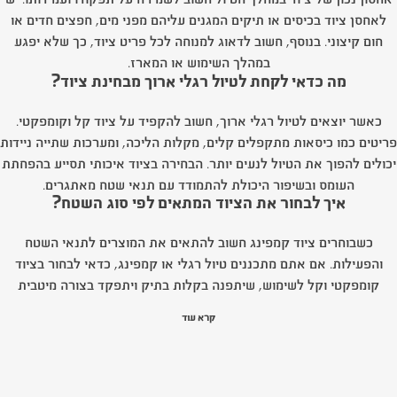
לאחסן ציוד בכיסים או תיקים המגנים עליהם מפני מים, חפצים חדים או
חום קיצוני. בנוסף, חשוב לדאוג למנוחה לכל פריט ציוד, כך שלא יפגע
במהלך השימוש או המארז.
מה כדאי לקחת לטיול רגלי ארוך מבחינת ציוד?
כאשר יוצאים לטיול רגלי ארוך, חשוב להקפיד על ציוד קל וקומפקטי.
פריטים כמו כיסאות מתקפלים קלים, מקלות הליכה, ומערכות שתייה ניידות
יכולים להפוך את הטיול לנעים יותר. הבחירה בציוד איכותי תסייע בהפחתת
העומס ובשיפור היכולת להתמודד עם תנאי שטח מאתגרים.
איך לבחור את הציוד המתאים לפי סוג השטח?
כשבוחרים ציוד קמפינג חשוב להתאים את המוצרים לתנאי השטח
והפעילות. אם אתם מתכננים טיול רגלי או קמפינג, כדאי לבחור בציוד
קומפקטי וקל לשימוש, שיתפנה בקלות בתיק ויתפקד בצורה מיטבית
בשטח. במידה ומדובר בטיול ארוך, מערכת שתייה נוחה ומתקפלת תסייע
קרא עוד
לכם להישאר רעננים, מקלות הליכה יכולים לסייע בשמירה על יציבות
במסלולים קשים. כך, כל פריט שנבחר בצורה חכמה יעזור לשדרג את
חוויית השהות בשטח.