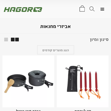
0
אביזרי מחנאות
סינון ומיון
הצג מוצרים קודמים
סט‭ ‬4‭ ‬יתדות
ערכת סירי בישול