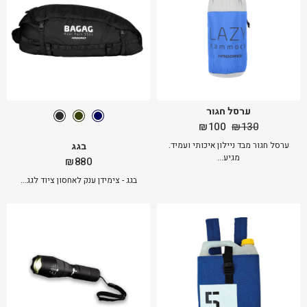
ערסל חגור
המחיר
המחיר
₪
100
₪
130
המקורי
הנוכחי
בגג
ערסל חגור מבד ניילון איכותי ועמיד.
היה:
הוא:
מגיע...
₪
880
₪100.
₪130.
בגג - צימידן ענק לאחסון ציוד לגג...