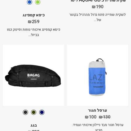
₪
190
כיסא קמפינג
לשקית שתייה פתח גדול מהרגיל בקוטר
של...
₪
259
כיסא קמפינג איכותי נוחות ופינוק כמו
בבית!...
ערסל חגור
המחיר
המחיר
₪
100
₪
130
המקורי
הנוכחי
בגג
ערסל חגור מבד ניילון איכותי ועמיד.
היה:
הוא:
מגיע...