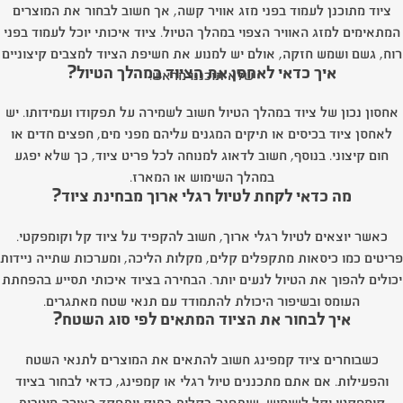
ציוד מתוכנן לעמוד בפני מזג אוויר קשה, אך חשוב לבחור את המוצרים
המתאימים למזג האוויר הצפוי במהלך הטיול. ציוד איכותי יוכל לעמוד בפני
רוח, גשם ושמש חזקה, אולם יש למנוע את חשיפת הציוד למצבים קיצוניים
איך כדאי לאחסן את הציוד במהלך הטיול?
שלא תוכננו מראש.
אחסון נכון של ציוד במהלך הטיול חשוב לשמירה על תפקודו ועמידותו. יש
לאחסן ציוד בכיסים או תיקים המגנים עליהם מפני מים, חפצים חדים או
חום קיצוני. בנוסף, חשוב לדאוג למנוחה לכל פריט ציוד, כך שלא יפגע
במהלך השימוש או המארז.
מה כדאי לקחת לטיול רגלי ארוך מבחינת ציוד?
כאשר יוצאים לטיול רגלי ארוך, חשוב להקפיד על ציוד קל וקומפקטי.
פריטים כמו כיסאות מתקפלים קלים, מקלות הליכה, ומערכות שתייה ניידות
יכולים להפוך את הטיול לנעים יותר. הבחירה בציוד איכותי תסייע בהפחתת
העומס ובשיפור היכולת להתמודד עם תנאי שטח מאתגרים.
איך לבחור את הציוד המתאים לפי סוג השטח?
כשבוחרים ציוד קמפינג חשוב להתאים את המוצרים לתנאי השטח
והפעילות. אם אתם מתכננים טיול רגלי או קמפינג, כדאי לבחור בציוד
קומפקטי וקל לשימוש, שיתפנה בקלות בתיק ויתפקד בצורה מיטבית