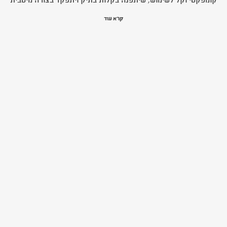
בשטח. במידה ומדובר בטיול ארוך, מערכת שתייה נוחה ומתקפלת תסייע
קרא עוד
לכם להישאר רעננים, מקלות הליכה יכולים לסייע בשמירה על יציבות
במסלולים קשים. כך, כל פריט שנבחר בצורה חכמה יעזור לשדרג את
חוויית השהות בשטח.