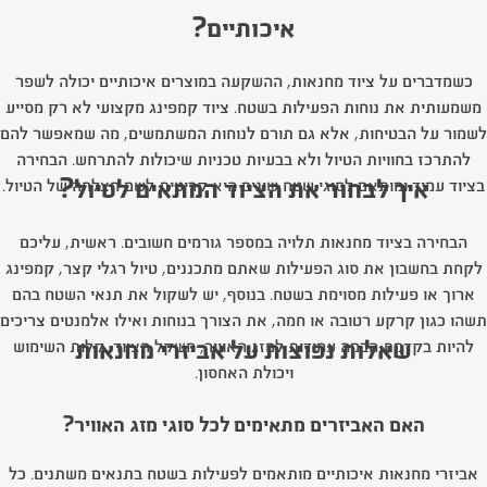
איכותיים?
כשמדברים על ציוד מחנאות, ההשקעה במוצרים איכותיים יכולה לשפר
משמעותית את נוחות הפעילות בשטח. ציוד קמפינג מקצועי לא רק מסייע
לשמור על הבטיחות, אלא גם תורם לנוחות המשתמשים, מה שמאפשר להם
להתרכז בחוויות הטיול ולא בבעיות טכניות שיכולות להתרחש. הבחירה
איך לבחור את הציוד המתאים לטיול?
בציוד עמיד ומותאם לסוגי שטח שונים היא קריטית לשם הצלחה של הטיול.
הבחירה בציוד מחנאות תלויה במספר גורמים חשובים. ראשית, עליכם
לקחת בחשבון את סוג הפעילות שאתם מתכננים, טיול רגלי קצר, קמפינג
ארוך או פעילות מסוימת בשטח. בנוסף, יש לשקול את תנאי השטח בהם
תשהו כגון קרקע רטובה או חמה, את הצורך בנוחות ואילו אלמנטים צריכים
שאלות נפוצות על אביזרי מחנאות
להיות בקדמת הבמה עמידות למזג האוויר, משקל הציוד, קלות השימוש
ויכולת האחסון.
האם האביזרים מתאימים לכל סוגי מזג האוויר?
אביזרי מחנאות איכותיים מותאמים לפעילות בשטח בתנאים משתנים. כל