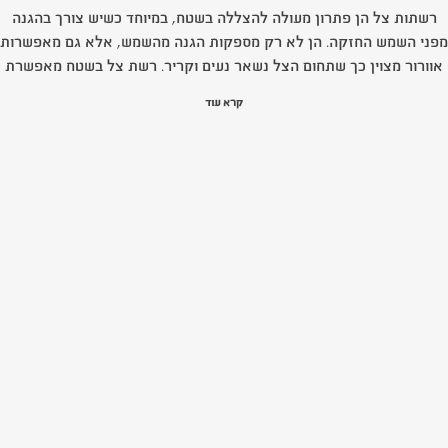
רשתות צל הן פתרון מעולה להצללה בשטח, במיוחד כשיש צורך בהגנה
מפני השמש החזקה. הן לא רק מספקות הגנה מהשמש, אלא גם מאפשרות
אוורור מצוין כך שתחום הצל נשאר נעים וקריר. רשת צל בשטח מאפשרת
ליהנות משטח הצללה גדול תוך שמירה על יציבות, והן קלות במיוחד
קרא עוד
להקמה עם מגוון אפשרויות, כמו שימוש בביתדות או בורג לשיפור היציבות.
בנוסף, רשתות צל יכולות לשמש גם כהגנה מפני רוח וגשם, ומספקות
פתרון גמיש ונייד לכל מצב שטח.