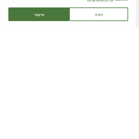
דחיה
אישור
שירות לקוחות:
1700-707-880
שעות פעילות:
א׳-ה׳ 9:00 - 16:30
ימי ו' בתיאום מראש
דוא"ל:
service@hagor.co.il
שיחה עם נציג
חפשו אותנו ברשת