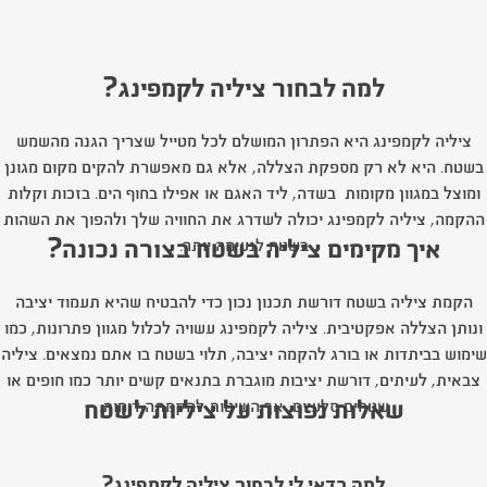
למה לבחור ציליה לקמפינג?
ציליה לקמפינג היא הפתרון המושלם לכל מטייל שצריך הגנה מהשמש
בשטח. היא לא רק מספקת הצללה, אלא גם מאפשרת להקים מקום מגונן
ומוצל במגוון מקומות בשדה, ליד האגם או אפילו בחוף הים. בזכות וקלות
ההקמה, ציליה לקמפינג יכולה לשדרג את החוויה שלך ולהפוך את השהות
איך מקימים ציליה בשטח בצורה נכונה?
בשטח לנעימה יותר.
הקמת ציליה בשטח דורשת תכנון נכון כדי להבטיח שהיא תעמוד יציבה
ונותן הצללה אפקטיבית. ציליה לקמפינג עשויה לכלול מגוון פתרונות, כמו
שימוש בביתדות או בורג להקמה יציבה, תלוי בשטח בו אתם נמצאים. ציליה
צבאית, לעיתים, דורשת יציבות מוגברת בתנאים קשים יותר כמו חופים או
שאלות נפוצות על ציליות לשטח
שטחים סלעיים, אך השיטות להקמתה דומות.
למה כדאי לי לבחור ציליה לקמפינג?