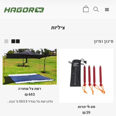
0
ציליות
סינון ומיון
רשת צל שחורה
₪
440
צלון רשת צל בגודל 5X3.5 מ' גובה...
סט‭ ‬4‭ ‬יתדות
₪
39