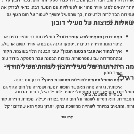
יותר יתאים למזג אוויר מתון או לפעילויות עם תנועה רבה. כדאי לבדוק את
עמידות הבד לרוח ולרטיבות, כך שהמעיל ימשיך לשמור על חום הגוף גם
שאלות נפוצות על מעילי דובון
במזג אוויר לח.
האם דובון מתאים למזג אוויר רטוב?
מעילים עם בד עמיד במים או
ציפוי מונע חדירת רטיבות, יספקו הגנה גם במזג אוויר גשום או שלג.
איך לבחור את עובי הבטנה הנכון?
עובי הבטנה תלוי בעוצמת הקור
ובהתמודדות עם טמפרטורות נמוכות הבטנה עבה מספקת בידוד טוב
מה היתרונות של מעיל דובון לעומת מעיל חורף
יותר, בעוד הבטנה דקה מתאימה לפעילויות עם תנועה רבה או מזג
אוויר מתון.
רגיל?
האם המעיל מתאים לפעילות ממושכת בחוץ?
דובון עם בטנה
איכותית וגזרה נוחה מאפשר חופש תנועה ושמירה על חום הגוף גם
מעיל דובון מספק בידוד מקסימלי יחסית למעיל רגיל, בזכות הבטנה
בשהייה ממושכת בחוץ.
המבודדת. הוא מסייע לשמור על חום הגוף בצורה יעילה, מפחית חדירת קור
ורוח, ומתאים במיוחד לשהייה ממושכת בחוץ. יתרון נוסף הוא שהדובון קל
יחסית, מה שמקל על נשיאה ושימוש לאורך זמן.
קרא עוד