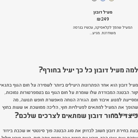
מעיל דובון
₪
249
המעיל שהפך לקלאסיקה, עכשיו בגרסה
משודרגת. מגיע...
למה מעיל דובון כל כך יעיל בחורף?
מעיל דובון הוא אחד הפתרונות היעילים ביותר לשמירה על חום הגוף בתנאי
קור. הבטנה המבודדת שלו שומרת על חום הגוף גם בטמפרטורות נמוכות,
ומסייעת למנוע איבוד חום. הגזרה הנוחה מאפשרת חופש תנועה, מה
שהופך את המעיל למתאים לפעילויות חוץ, הליכה ממושכת או שעות בחוץ
כיצד לבחור דובון שמתאים לצרכים שלכם?
במזג אוויר קר.
בעת בחירת דובון חשוב לבדוק את סוג הבטנה פוך סינטטי או שכבת בידוד
אחרת ואת עובי הבד. דובון עם בידוד עבה יספק יותר חום, בעוד דובון קליל