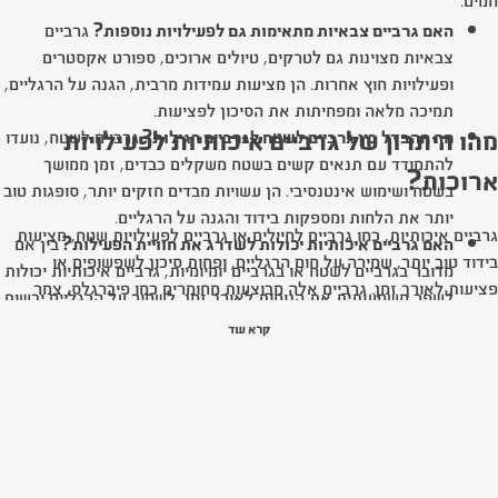
האם גרביים צבאיות מתאימות גם לפעילויות נוספות?
גרביים
צבאיות מצוינות גם לטרקים, טיולים ארוכים, ספורט אקסטרים
ופעילויות חוץ אחרות. הן מציעות עמידות מרבית, הגנה על הרגליים,
תמיכה מלאה ומפחיתות את הסיכון לפציעות.
מהו היתרון של גרביים איכותיות לפעילויות
מה ההבדל בין גרביים לשטח לגרביים רגילות?
גרביים לשטח, נועדו
להתמודד עם תנאים קשים בשטח משקלים כבדים, זמן ממושך
ארוכות?
בשטח ושימוש אינטנסיבי. הן עשויות מבדים חזקים יותר, סופגות טוב
יותר את הלחות ומספקות בידוד והגנה על הרגליים.
גרביים איכותיות, כמו גרביים לחיילים או גרביים לפעילויות שטח, מציעות
האם גרביים איכותיות יכולות לשדרג את חוויית הפעילות?
בין אם
בידוד טוב יותר, שמירה על חום הרגליים, ופחות סיכון לשפשופים או
מדובר בגרביים לשטח או בגרביים יומיומיות, גרביים איכותיות יכולות
פציעות לאורך זמן. גרביים אלה מבוצעות מחומרים כמו פיברגלס, צמר
לשפר משמעותית את הנוחות לאורך זמן, לשמור על הרגליים יבשות
סינטטי ואלסטין, שמפזרים את הלחות ומפחיתים את התחושה של רגליים
ונעימות, ולהפחית את הסיכון לשפשופים ותחושת אי נוחות.
קרא עוד
מזיעות או קרות.