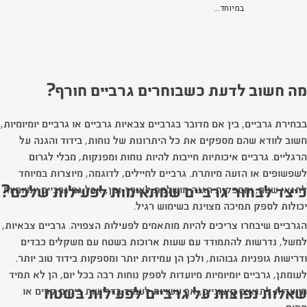
במיוחד...
מה חשוב לדעת כשבוחרים גרביים חורף?
בבחירת גרביים, בין אם מדובר בגרביים צבאיות גרביים או גרביים יומיומיות,
חשוב לוודא שהם מספקים את כל היתרונות של נוחות, בידוד והגנה על
הרגליים. גרביים איכותיות חייבות להיות נוחות ומפנקות, מבלי לגרום
לשפשופים או הזעה מיותרת. גרביים לחיילים, לדוגמה, מיוצרות במיוחד
כיצד לבחור גרביים שמתאימות לפעילות שלכם?
לתנאי שטח, ומספקות הגנה מושלמת לאורך זמן, אבל גם גרביים יומיומיות
יכולות לספק תמיכה מצוינת בשימוש רגיל.
הגרביים שיבחרו צריכים להיות מותאמים לפעילות הצפויה. גרביים צבאיות,
למשל, נדרשות להתמודד עם שעות ארוכות בשטח עם משקלים כבדים
ודרישות גופניות גבוהות, ולכן הן עמידות יותר ומספקות בידוד טוב יותר.
לעומתן, גרביים יומיומיות מיועדות לספק נוחות רבה בכל יום, הן לא תמיד
שאלות נפוצות על גרביים לפעילות בשטח
מיועדות לתנאים קיצוניים, אך עשויות לעמוד בדרישות בימים קרים או
חמים.