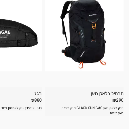
תרמיל בלאק סאן
בגג
₪
880
₪
290
תיק בלאק סאן BLACK SUN BAG תיק בלאק
בגג - צימידן ענק לאחסון ציוד ל
סאן פותח...