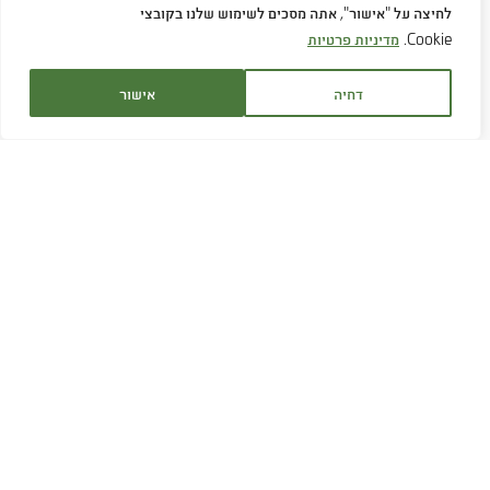
לחיצה על "אישור", אתה מסכים לשימוש שלנו בקובצי
Cookie.
מדיניות פרטיות
דחיה
אישור
שירות לקוחות:
1700-707-880
שעות פעילות:
א׳-ה׳ 9:00 - 16:30
ימי ו' בתיאום מראש
דוא"ל:
service@hagor.co.il
שיחה עם נציג