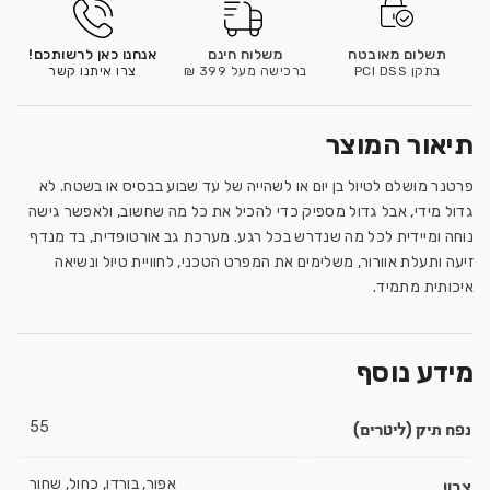
תשלום מאובטח
משלוח חינם
אנחנו כאן לרשותכם!
בתקן PCI DSS
ברכישה מעל 399 ₪
צרו איתנו קשר
תיאור המוצר
פרטנר מושלם לטיול בן יום או לשהייה של עד שבוע בבסיס או בשטח. לא
גדול מידי, אבל גדול מספיק כדי להכיל את כל מה שחשוב, ולאפשר גישה
נוחה ומיידית לכל מה שנדרש בכל רגע. מערכת גב אורטופדית, בד מנדף
זיעה ותעלת אוורור, משלימים את המפרט הטכני, לחוויית טיול ונשיאה
איכותית מתמיד.
מידע נוסף
נפח תיק (ליטרים)
55
צבע
אפור, בורדו, כחול, שחור