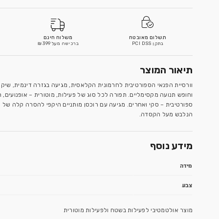
המלאי אזל
משלוח חינם
אנחנו כאן לרשותכם!
ברכישה מעל 399 ₪
צרו איתנו קשר
אסית, מגיעה בגזרה דינמית, שיקית ועדכנית ומעניקה גמישות
ל פעילות, מוטורית – אופנועים, רייזרים, טרקטורונים, או
סן מותניים היקפי להסרה קלה של החלק התחתון וכובע מרופד