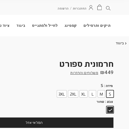
ל ולמתגייס
ביגוד
ציוד טקטי
אפודי 528
חברות ו