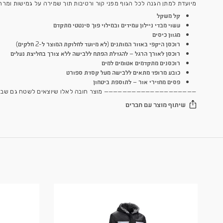
S, M, L, XL, 2XL, 3XL
שחור
 מוטורית
טיבות תוך שמירה על גמישות ומרחב תנועה.
 סינטטי מתקדם
וקת המוצר ל-2 חלקים)
לבישה ללא צורך בחליצת נעלים
ת ספורט