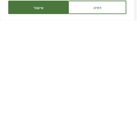
דחיה
אישור
שירות לקוחות:
1700-707-880
שעות פעילות:
א׳-ה׳ 9:00 - 16:30
ימי ו' בתיאום מראש
דוא"ל:
service@hagor.co.il
שיחה עם נציג
חפשו אותנו ברשת