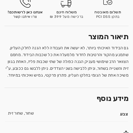
תשלום מאובטח
משלוח חינם
אנחנו כאן לרשותכם!
בתקן PCI DSS
ברכישה מעל 399 ₪
צרו איתנו קשר
תיאור המוצר
גם הבידוד האיכותי ביותר, לא יעשה את העבודה ללא הגנה לחלק העליון,
שתמנע מהקור והרטיבות לחדור מלמעלה את כל שכבות הבידוד. מחמם
הצוואר הרב שימושי מעניק הגנה כפולה של שתי שכבות פליז, האחת בגוון
זית והשנייה בשחור, וניתן ללבישה בשני הצדדים. ניתן ללבשו גם ככובע, ע"י
משיכה אחת של הגומי בחלקו העליון. פתרון פרקטי, גמיש ואיכותי במיוחד.
מידע נוסף
צבע
שחור, שחור זית