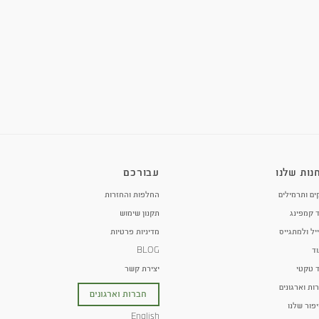
ן - NIJ III+
קסדה PASGT
₪
1,250
קסדה PASGT הינה קסדה בליסטית בהתאם לסטנדרט ההגנה NIJ
STD 0106.01 רמת מיגון 3A. הקסדה...