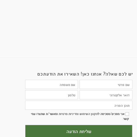
פלטה בליסטית קשיחה רמה 4
₪
1,029
רמת מיגון: נבדק ועומד בתקן NIJ לרמה IV (Level 4) לפי תקן NIJ
STD 0101.06...