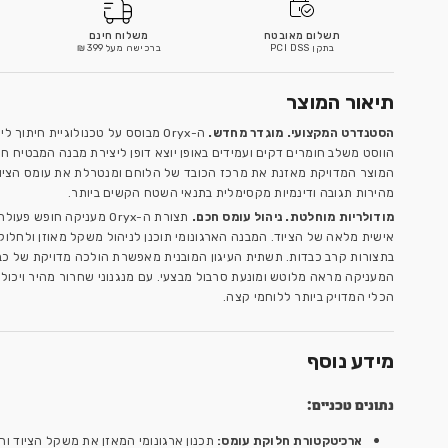
כמות
הוספה לסל
משלוח חינם
אנחנו כאן לרשותכם!
ברכישה מעל 399 ₪
צרו איתנו קשר
ה-Oryx מבוסס על טכנולוגיית חיתוך לייזר (Laser-Cut) מתקדמת.
יוצא דופן ליצירת מבנה המבטיח חופש תנועה מוחלט. הנדסת
ל הלוחם ומנטרלת את עומס הציוד והמיגון, מה שמאפשר