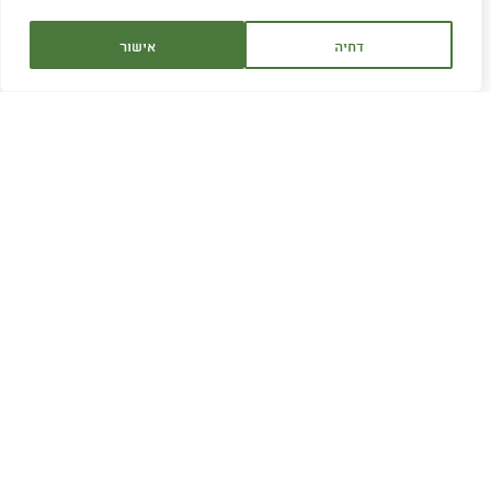
דחיה
אישור
שירות לקוחות:
1700-707-880
שעות פעילות:
א׳-ה׳ 9:00 - 16:30
ימי ו' בתיאום מראש
דוא"ל:
service@hagor.co.il
שיחה עם נציג
חפשו אותנו ברשת