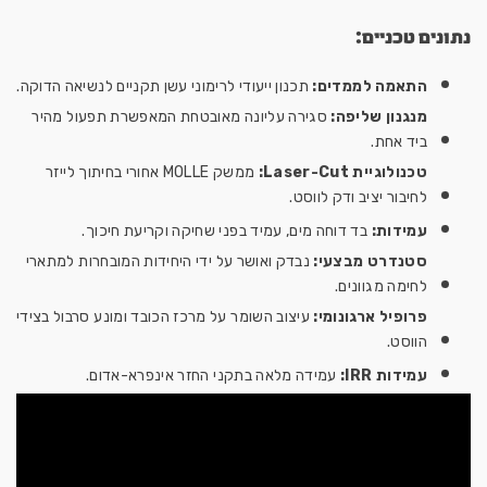
נתונים טכניים:
התאמה לממדים:
תכנון ייעודי לרימוני עשן תקניים לנשיאה הדוקה.
מנגנון שליפה:
סגירה עליונה מאובטחת המאפשרת תפעול מהיר
ביד אחת.
טכנולוגיית Laser-Cut:
ממשק MOLLE אחורי בחיתוך לייזר
לחיבור יציב ודק לווסט.
עמידות:
בד דוחה מים, עמיד בפני שחיקה וקריעת חיכוך.
סטנדרט מבצעי:
נבדק ואושר על ידי היחידות המובחרות למתארי
לחימה מגוונים.
פרופיל ארגונומי:
עיצוב השומר על מרכז הכובד ומונע סרבול בצידי
הווסט.
עמידות IRR:
עמידה מלאה בתקני החזר אינפרא-אדום.