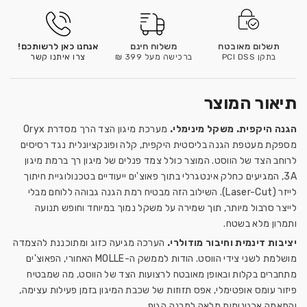
תשלום מאובטח
משלוח חינם
אנחנו כאן לרשותכם!
בתקן PCI DSS
ברכישה מעל 399 ₪
צרו איתנו קשר
תיאור המוצר
הגנה היקפית. משקל מינימלי.
מערכת מיגון הצד הרך מסדרת Oryx
מספקת מעטפת הגנה בליסטית היקפית, קלה ופונקציונלית נגד רסיסים
לרוחב הצד של הווסט. המוצר כולל צמד פנלים של מיגון רך ברמת מיגון
3A, המגיעים כחלק אינטגרלי בתוך פאוצ'ים ייעודיים בטכנולוגיית חיתוך
לייזר (Laser-Cut). השילוב הזה מבטיח רמת הגנה גבוהה ללוחם מבלי
לייצר סרבול מיותר, תוך שמירה על משקל נמוך במיוחד וחופש תנועה
ותמרון מלא בשטח.
יציבות דינמית וחיבור מודולרי.
הערכה מגיעה כזוג ומתוכננת להצמדה
מושלמת לשני צידי הווסט. הודות לממשק ה-MOLLE האחורי, הפאוצ'ים
מתחברים בקלות ובאופן מאובטח לרצועות הצד של הווסט, מה שמבטיח
פיזור עומס אופטימלי, אפס תזוזות של שכבת המיגון בזמן פעילות עצימה,
והתאמה ארגונומית מלאה למבנה הגוף.