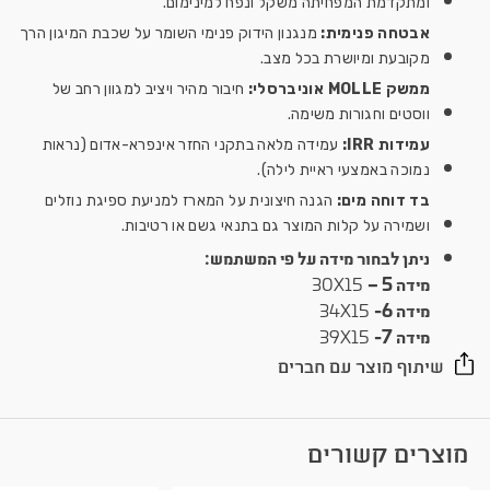
ומתקדמת המפחיתה משקל ונפח למינימום.
אבטחה פנימית:
מנגנון הידוק פנימי השומר על שכבת המיגון הרך
מקובעת ומיושרת בכל מצב.
ממשק MOLLE אוניברסלי:
חיבור מהיר ויציב למגוון רחב של
ווסטים וחגורות משימה.
עמידות IRR:
עמידה מלאה בתקני החזר אינפרא-אדום (נראות
נמוכה באמצעי ראיית לילה).
בד דוחה מים:
הגנה חיצונית על המארז למניעת ספיגת נוזלים
ושמירה על קלות המוצר גם בתנאי גשם או רטיבות.
ניתן לבחור מידה על פי המשתמש:
מידה 5 –
30X15
מידה 6-
34X15
מידה 7-
39X15
שיתוף מוצר עם חברים
מוצרים קשורים