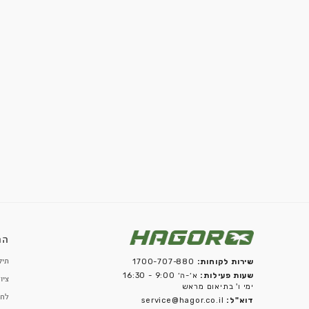
הציוד הטקטי.
מה היתרון של ציוד טקטי מקצועי?
ציוד טקטי מקצועי מאפשר ללוחם לפעול בצורה יעילה יותר באמצעות ארגו
ושיפור הנגישות לפריטים חיוניים.
מדוע לבחור בציוד של חגור?
חגור מביאה ניסיון של עשרות שנים בפיתוח ציוד עבור כוחות ביטחון בי
וטכנולוגיה כדי ליצור פתרונות המותאמים לצורכי השטח.
סיכום – ציוד לחיילים ברמה שמתחילה בשטח
ציוד לחיילים אינו מסתכם בפריטים בודדים, אלא במערכת שלמה המשפיע
יעילה ובטוחה. חגור ממשיכה להוביל את תחום הציוד הטקטי בישראל באמצ
1956, חדשנות טכנולוגית, הנדסת אנוש ואיכות בלתי מתפשרת. עבור ל
שנבנה מתוך הבנה אמיתית של צורכי השטח, מערכות הציוד של חגור מספ
נוחות וביצועים.