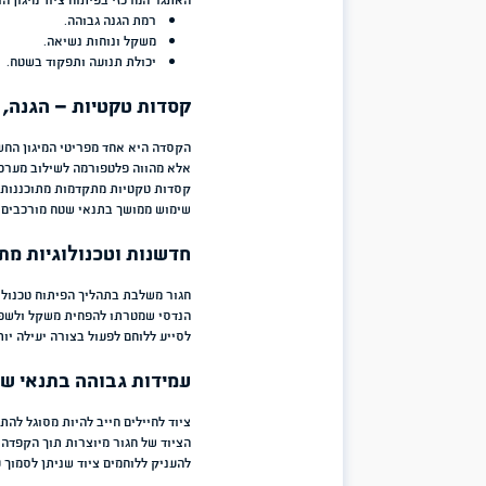
נוחות שימוש גם לאורך פעילות ממושכת.
עמידות גבוהה בתנאי שטח.
מערכות לחימה מודולריות – התאמה מלאה למש
העולם המבצעי אינו סטטי. כל משימה דורשת שילוב שונה של ציוד, ולכן 
בקרב לוחמים ואנשי ביטחון. מערכות כמו
ORYX של חגור
מבוססות על ת
ללוחם ולא להפך. באמצעות מערכת מודולרית ניתן לשנות את מבנה הנשי
פעילות בשטח פתוח.
לחימה בשטח בנוי.
משימות אבטחה.
פעילות ממושכת המחייבת נשיאת ציוד נוסף.
ציוד מיגון מתקדם לשמירה על הלוחם
מעבר ליכולת לשאת ציוד, לוחמים זקוקים למערכות מיגון המשלבות בין רמ
חגור מפתחת פתרונות מיגון מתקדמים הכוללים אפודי מגן, פלטות מיגון וצ
שמירה על משקל מופחת וחופש תנועה.
האתגר המרכזי בפיתוח ציוד מיגון הוא ליצור איזון בין שלושה מרכיבים: