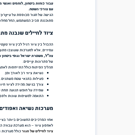
ציוד לחיילים הוא הרבה מעבר לרשימת פריטים שמלווים לוחם בשטח. בעול
הפך למערכת שלמה המשפיעה באופן ישיר על היכולת לנוע, להגיב, לשאת
מורכבים.
חגור, אחת החברות הוותיקות והמובילות בישראל בתחום הציו
פתרונות מיגון וציוד לחימה מאז שנת 1956. לאו
עבור כוחות ביטחון, לוחמים ואנשי מקצוע, תוך שילוב בין חדשנות טכנול
עם צורכי השטח.
הגישה של חגור מבוססת על עיקרון פשוט: ציוד איכותי צריך לאפשר ללו
מתוכננת סביב המשתמש, החל מחלוקת המשקל, דרך נגישות הציוד ועד עמ
ציוד לחיילים שנבנה מתוך ניסיון מבצעי אמיתי
ההבדל בין ציוד רגיל לבין ציוד טקטי מקצועי נמצא בפרטים הקטנים. לוח
עמידים, אלא למערכות שעוצבו מתוך הבנה של המציאות בשטח. במשך עש