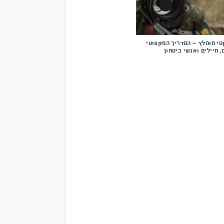
ם – ביטחון
ים
יך המקצועי