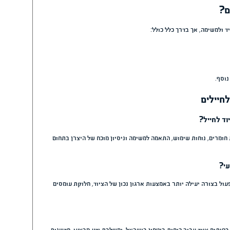
תקדם
דה טקטית אינה משמשת רק להגנה,
איית לילה ואביזרים מבצעיים.
מית ורמת הגנה גבוהה, כדי לאפשר
חגור משלבת בתהליך הפיתוח טכנולוגיות ייצור מתקדמות כגון חיתוכי Laser-Cut, חומרי גלם איכותיים ותכנון
 השאלה המרכזית: כיצד הוא יכול