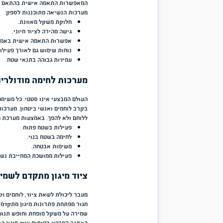
צה"ל, משטרת ישראל וגופי ביטחון נוספים
, תוך הסתמכות על משוב ממשת
של פתרונות קיימים.
תהליך הפיתוח כולל התייחסות לאתגרים אמיתיים:
נשיאת ציוד רב לאורך זמן.
פעילות בתנאי שטח משתנים.
צורך בגישה מהירה לציוד חיוני.
שמירה על חופש תנועה תחת עומס.
התאמה למשימות שונות ולסביבות פעילות מגוונות.
מערכות נשיאה ואפודים טקטיים ללוחמים
אחד המרכיבים החשובים ביותר בציוד של כל לוחם הוא מערכת הנשיאה. א
לאחסון ציוד – הוא מערכת עבודה המאפשרת ללוחם לשמור על סדר, נגישות
ציוד לחיילים של חגור
כולל מערכות נשיאה מתקדמות, אפודים טקטיים, ווס
המאפשרות התאמה אישית בהתאם למשימה ולצרכים המבצעיים.
מערכות הנשיאה מתוכננות לספק:
חלוקת משקל מאוזנת.
גישה מהירה לציוד חיוני.
אפשרות התאמה אישית באמצעות מבנה מודולרי.