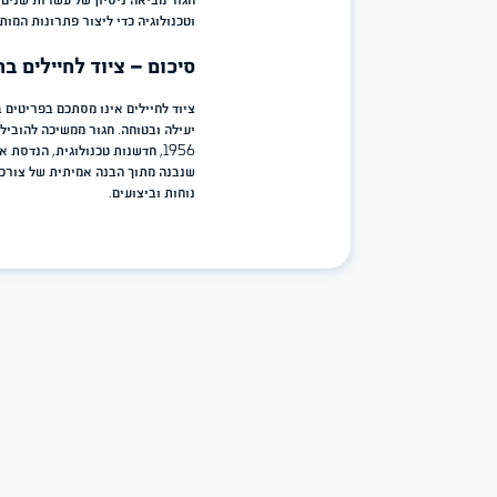
ציוד לחיילים חייב להיות מסוגל להתמודד עם מציאות מורכבת הכוללת אבק,
הציוד של חגור מיוצרות תוך הקפדה על איכות חומרים, תפירה מחוזקת ו
להעניק ללוחמים ציוד שניתן לסמוך עליו גם כאשר התנאים הופכים מאתגר
איזה ציוד צריך חייל לוחם?
הציוד הנדרש משתנה בהתאם לתפקיד ולמשימה, אך בדרך כלל כולל:
מערכת נשיאה או ווסט טקטי.
ציוד מיגון מתאים.
פאוצ'ים ואביזרי נשיאה.
ציוד אישי לשטח.
פתרונות שתייה ונשיאת ציוד נוסף.
שאלות נפוצות על ציוד לחיילים
מה חשוב לבדוק לפני רכישת ציוד לחייל?
חשוב לבחור ציוד המבוסס על איכות חומרים, נוחות שימוש, התאמה למשימ