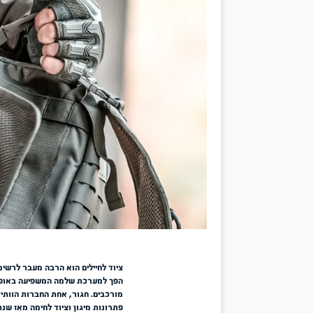
מורכבים. חגור, אחת החברות הוותיקות והמובילות בישראל בתחום הציו
פתרונות מיגון וציוד לחימה מאז שנת 1956. לאורך עשרות שנים החברה צברה […]